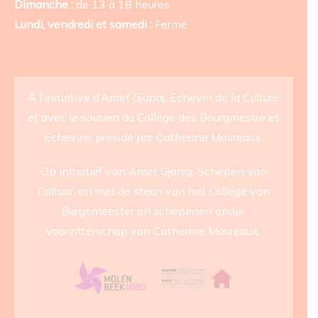
Dimanche :
de 13 à 18 heures
Lundi, vendredi et samedi :
Fermé
À l’initiative d’Amet Gjanaj, Echevin de la Culture
et avec le soutien du Collège des Bourgmestre et
Echevins présidé par Catherine Moureaux.
Op initiatief van Amet Gjanaj, Schepen van
Cultuur, en met de steun van het College van
Burgemeester en schepenen onder
voorzitterschap van Catherine Moureaux.