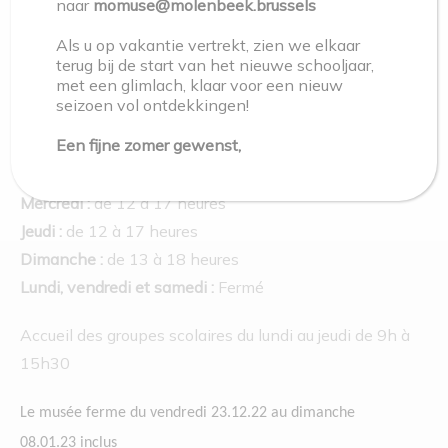
naar
momuse@molenbeek.brussels
Als u op vakantie vertrekt, zien we elkaar
terug bij de start van het nieuwe schooljaar,
met een glimlach, klaar voor een nieuw
seizoen vol ontdekkingen!
Horaires
Een fijne zomer gewenst,
Mardi :
de 12 à 17 heures
Mercredi :
de 12 à 17 heures
Jeudi :
de 12 à 17 heures
Dimanche :
de 13 à 18 heures
Lundi, vendredi et samedi :
Fermé
Accueil des groupes scolaires du lundi au jeudi de 9h à
15h30
Le musée ferme du vendredi 23.12.22 au dimanche
08.01.23 inclus