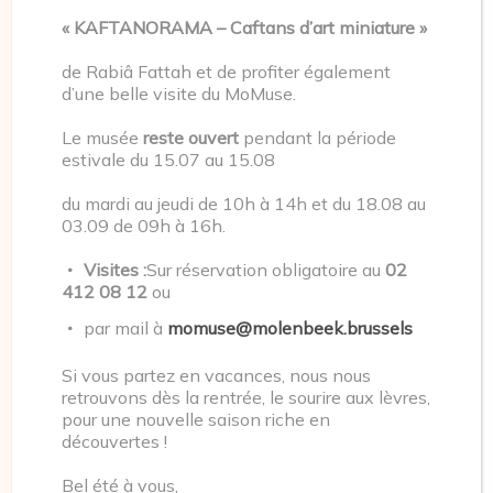
Possibilité de se garer au parking Brunfaut (rue
« KAFTANORAMA – Caftans d’art miniature »
Fernand Brunfaut)
de Rabiâ Fattah et de profiter également
d’une belle visite du MoMuse.
ACCÉDER AU MOMUSE
Le musée
reste ouvert
pendant la période
estivale du 15.07 au 15.08
du mardi au jeudi de 10h à 14h et du 18.08 au
03.09 de 09h à 16h.
Visites :
Sur réservation obligatoire au
02
412 08 12
ou
par mail à
momuse@molenbeek.brussels
Si vous partez en vacances, nous nous
retrouvons dès la rentrée, le sourire aux lèvres,
pour une nouvelle saison riche en
découvertes !
Bel été à vous,