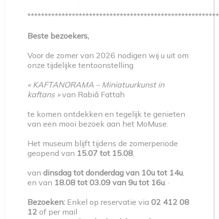
PROJECT
ACTIVITÉ
,
EXPO TEMPORAIRE
*******************************************************
KAFTANORAMA – 21 mai > 29
Beste bezoekers,
novembre
Voor de zomer van 2026 nodigen wij u uit om
Gravé au patrimoine de l'humanité, le caftan
onze tijdelijke tentoonstelling
marocain se réinvente : des œuvres en matières
« KAFTANORAMA – Miniatuurkunst in
revalorisées qui célèbrent une culture vivante.
kaftans »
van Rabiâ Fattah
te komen ontdekken en tegelijk te genieten
van een mooi bezoek aan het MoMuse.
Het museum blijft tijdens de zomerperiode
geopend van
15.07 tot 15.08
,
van
dinsdag tot donderdag van 10u tot 14u
,
en van
18.08 tot 03.09 van 9u tot 16u
. ·
Bezoeken:
Enkel op reservatie via
02 412 08
12
of per mail