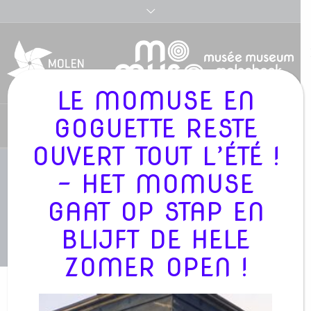
LE MOMUSE EN
GOGUETTE RESTE
Nederlands
OUVERT TOUT L’ÉTÉ !
- HET MOMUSE
PROJECT CATEGORY :
ACTIVITÉ
GAAT OP STAP EN
BLIJFT DE HELE
/
MOMUSE
»
ACTIVITÉ
ZOMER OPEN !