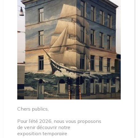
PROJECT
ACTIVITÉ
Chers publics,
Pour l’été 2026, nous vous proposons
Fête de la Musique : Duo Kanadé au
de venir découvrir notre
MoMuse – 21 JUIN
exposition temporaire