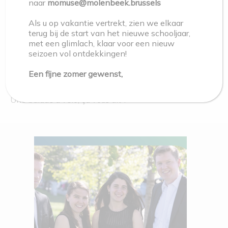
naar
momuse@molenbeek.brussels
Als u op vakantie vertrekt, zien we elkaar
terug bij de start van het nieuwe schooljaar,
met een glimlach, klaar voor een nieuw
seizoen vol ontdekkingen!
PROJECT
ACTIVITÉ
,
VISITE GUIDÉE
Een fijne zomer gewenst,
Molenbeek à vélo – 17 mai
Une balade à vélo, ça vous dit ?