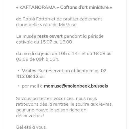
Une nouvelle pause musicale le dimanche 12 avril :
« KAFTANORAMA – Caftans d’art miniature »
venez retrouver le Quatuor Legia et savourer quelques
de Rabiâ Fattah et de profiter également
notes de musique.
d’une belle visite du MoMuse.
Le musée
reste ouvert
pendant la période
estivale du 15.07 au 15.08
du mardi au jeudi de 10h à 14h et du 18.08 au
03.09 de 09h à 16h.
Visites :
Sur réservation obligatoire au
02
412 08 12
ou
par mail à
momuse@molenbeek.brussels
Si vous partez en vacances, nous nous
retrouvons dès la rentrée, le sourire aux lèvres,
pour une nouvelle saison riche en
découvertes !
Bel été à vous,