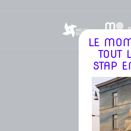
LE MOM
TOUT 
STAP E