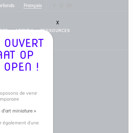
rlands
Français
X
PES
AGENDA
RESSOURCES
 OUVERT
AAT OP
 OPEN !
roposons de venir
emporaire
art miniature »
er également d’une