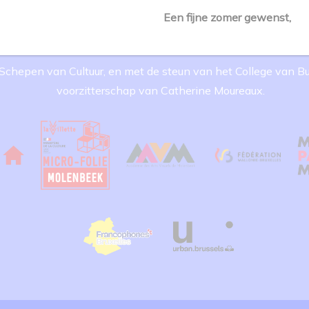
Een fijne zomer gewenst,
, Echevin de la Culture et avec le soutien du Collège des Bour
Catherine Moureaux.
, Schepen van Cultuur, en met de steun van het College van
voorzitterschap van Catherine Moureaux.