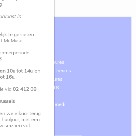
g
rkunst in
ijk te genieten
et MoMuse.
Horaires
 zomerperiode
8
,
Mardi :
de 12 à 17 heures
Mercredi :
de 12 à 17 heures
an 10u tot 14u
, en
tot 16u
. ·
Jeudi :
de 12 à 17 heures
Dimanche :
de 13 à 18
ie via
02 412 08
heures
ussels
Lundi, vendredi et samedi
be
:
Fermé
ien we elkaar terug
chooljaar, met een
uw seizoen vol