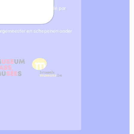
gmestre et Echevins présidé par
 Burgemeester en schepenen onder