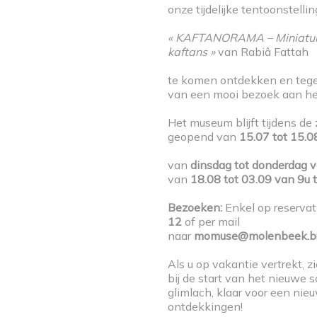
onze tijdelijke tentoonstellin
« KAFTANORAMA – Miniatuu
kaftans »
van Rabiâ Fattah
te komen ontdekken en tegel
van een mooi bezoek aan h
os réseaux sociaux
Le MoMuse
Het museum blijft tijdens de
geopend van
15.07 tot 15.0
Musée communal
de Molenbeek Saint-Jean
van
dinsdag tot donderdag v
van
18.08 tot 03.09 van 9u 
Rue Mommaerts 2A
1080 Molenbeek-Saint-
Bezoeken:
Enkel op reservat
12
of per mail
Jean
naar
momuse@molenbeek.br
02 412 08 12
momuse@molenbeek.irisnet.
Als u op vakantie vertrekt, z
bij de start van het nieuwe s
glimlach, klaar voor een nie
ontdekkingen!