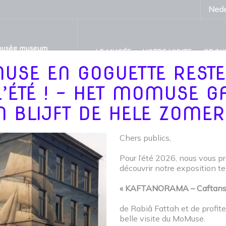
Nede
LE MUSÉE
VOTRE VISITE
GROU
USE EN GOGUETTE RESTE
L’ÉTÉ ! - HET MOMUSE G
N BLIJFT DE HELE ZOMER
PROJECT TAG :
Chers publics,
MOEDER
Pour l’été 2026, nous vous p
découvrir notre exposition t
« KAFTANORAMA – Caftans d’
/
MOMUSE
»
MOEDER
de Rabiâ Fattah et de profit
belle visite du MoMuse.