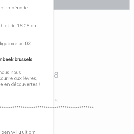
t la période
4h et du 18.08 au
ligatoire au
02
ELLING
beek.brussels
 nous nous
d tot en met 18
sourire aux lèvres,
he en découvertes !
les verlengd tot en met 18
*********************************************
gen wij u uit om