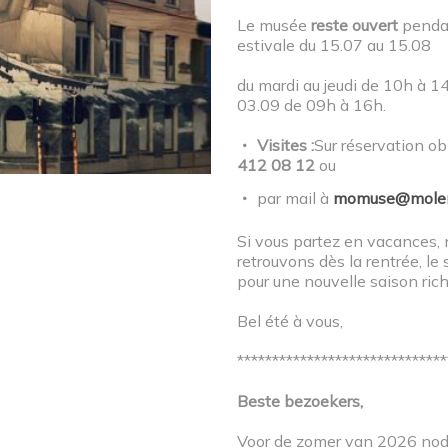
Le musée
reste ouvert
pendan
estivale du 15.07 au 15.08
du mardi au jeudi de 10h à 1
03.09 de 09h à 16h.
Visites :
Sur réservation ob
412 08 12
ou
PROJECT
ACTIVITEIT
,
RONDLEIDING
,
TENTOONST
par mail à
momuse@molen
Si vous partez en vacances,
Rêv’elles – verlenging verleng
retrouvons dès la rentrée, le 
pour une nouvelle saison ric
december
Bel été à vous,
Door het grote succes wordt de tentoonstelling Rêv’El
******************************
december!
Beste bezoekers,
Voor de zomer van 2026 nodi