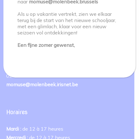
naar
momuse@molenbeek.brussels
Als u op vakantie vertrekt, zien we elkaar
terug bij de start van het nieuwe schooljaar,
met een glimlach, klaar voor een nieuw
Le MoMuse
seizoen vol ontdekkingen!
Een fijne zomer gewenst,
Musée communal de Molenbeek Saint-Jean
Rue Mommaerts 2A
1080 Molenbeek-Saint-Jean
02 412 08 12
momuse@molenbeek.irisnet.be
Horaires
Mardi :
de 12 à 17 heures
Mercredi :
de 12 à 17 heures