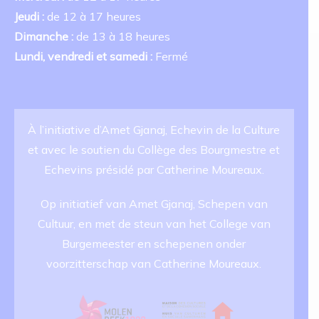
Jeudi :
de 12 à 17 heures
Dimanche :
de 13 à 18 heures
Lundi, vendredi et samedi :
Fermé
À l’initiative d’Amet Gjanaj, Echevin de la Culture
et avec le soutien du Collège des Bourgmestre et
Echevins présidé par Catherine Moureaux.
Op initiatief van Amet Gjanaj, Schepen van
Cultuur, en met de steun van het College van
Burgemeester en schepenen onder
voorzitterschap van Catherine Moureaux.