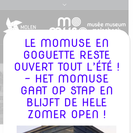
LE MOMUSE EN
GOGUETTE RESTE
Nederlands
OUVERT TOUT L’ÉTÉ !
- HET MOMUSE
VERHALEN MET SOPHIE CLERFAYT –
ZONDAG 17 MAART 2024
GAAT OP STAP EN
BLIJFT DE HELE
/
MOMUSE
»
PROJECTS
»
VERHALEN MET
ZOMER OPEN !
SOPHIE CLERFAYT – ZONDAG 17 MAART 2024