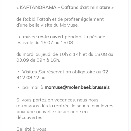
« KAFTANORAMA – Caftans d’art miniature »
Adres: Mommaertsstraat 2A, 1080 Brussel
de Rabiâ Fattah et de profiter également
d’une belle visite du MoMuse.
Le musée
reste ouvert
pendant la période
estivale du 15.07 au 15.08
du mardi au jeudi de 10h à 14h et du 18.08 au
03.09 de 09h à 16h.
Visites :
Sur réservation obligatoire au
02
412 08 12
ou
par mail à
momuse@molenbeek.brussels
Si vous partez en vacances, nous nous
Kom luisteren naar verhalen geïnspireerd door de
retrouvons dès la rentrée, le sourire aux lèvres,
mooie objecten van MoMuse. Enkel in het Frans.
pour une nouvelle saison riche en
découvertes !
Bel été à vous,