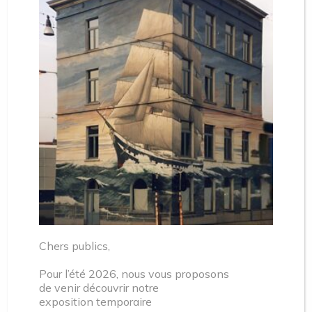
Verhalen met Sophie
Clerfayt – zondag 17 maart
2024
Bezoek
Zondag 17 maart
Van 14:30 tot 16:00
Gratis, reserveren gewenst:
Chers publics,
momuse@molenbeek.irisnet.be
Pour l’été 2026, nous vous proposons
de venir découvrir notre
02 412 08 12
exposition temporaire