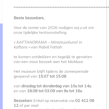
*******************************************************
Beste bezoekers,
Voor de zomer van 2026 nodigen wij u uit om
onze tijdelijke tentoonstelling
« KAFTANORAMA – Miniatuurkunst in
kaftans »
van Rabiâ Fattah
te komen ontdekken en tegelijk te genieten
van een mooi bezoek aan het MoMuse.
Het museum blijft tijdens de zomerperiode
geopend van
15.07 tot 15.08
,
van
dinsdag tot donderdag van 10u tot 14u
,
en van
18.08 tot 03.09 van 9u tot 16u
. ·
Bezoeken:
Enkel op reservatie via
02 412 08
Nos réseaux sociaux
12
of per mail