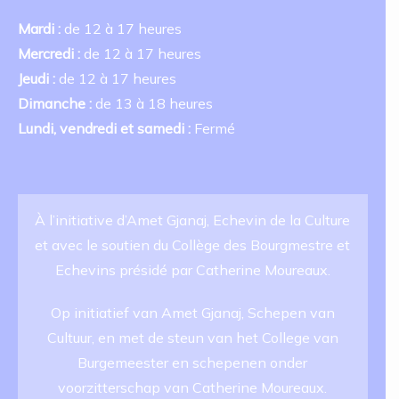
Mardi :
de 12 à 17 heures
Mercredi :
de 12 à 17 heures
Jeudi :
de 12 à 17 heures
Dimanche :
de 13 à 18 heures
Lundi, vendredi et samedi :
Fermé
À l’initiative d’Amet Gjanaj, Echevin de la Culture
et avec le soutien du Collège des Bourgmestre et
Echevins présidé par Catherine Moureaux.
Op initiatief van Amet Gjanaj, Schepen van
Cultuur, en met de steun van het College van
Burgemeester en schepenen onder
voorzitterschap van Catherine Moureaux.