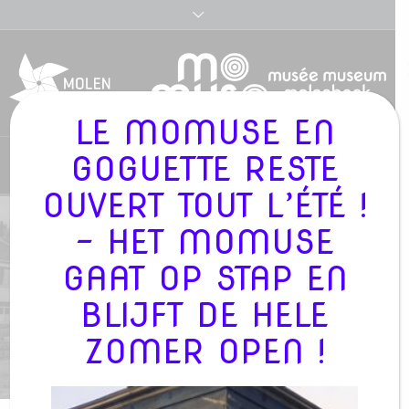
LE MOMUSE EN
GOGUETTE RESTE
Nederlands
OUVERT TOUT L’ÉTÉ !
- HET MOMUSE
OPEN SPACES IN MOLENBEEK – GUIDED
BIKE TOUR (FR/NL) 14/05/23
GAAT OP STAP EN
BLIJFT DE HELE
/
MOMUSE
»
PROJECTS
»
OPEN SPACES IN
ZOMER OPEN !
MOLENBEEK – GUIDED BIKE TOUR (FR/NL)
14/05/23