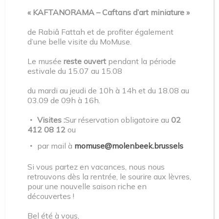
« KAFTANORAMA – Caftans d’art miniature »
Plaats van de activiteit : MoMuse
de Rabiâ Fattah et de profiter également
d’une belle visite du MoMuse.
Datum/Tijd: zondag 14/05/23
Le musée
reste ouvert
pendant la période
Ontmoetingstijd : 13.50
estivale du 15.07 au 15.08
du mardi au jeudi de 10h à 14h et du 18.08 au
Plaats van vertrek : Rue Mommaerts, 2A
03.09 de 09h à 16h.
–
Visites :
Sur réservation obligatoire au
02
412 08 12
ou
Voor de ingang van de Academy of Design
par mail à
momuse@molenbeek.brussels
Duur : 2 uur.
Si vous partez en vacances, nous nous
retrouvons dès la rentrée, le sourire aux lèvres,
Prijs toegangsticket : Gratis
pour une nouvelle saison riche en
découvertes !
Téléphone pour les informations et /ou réservations :
Bel été à vous,