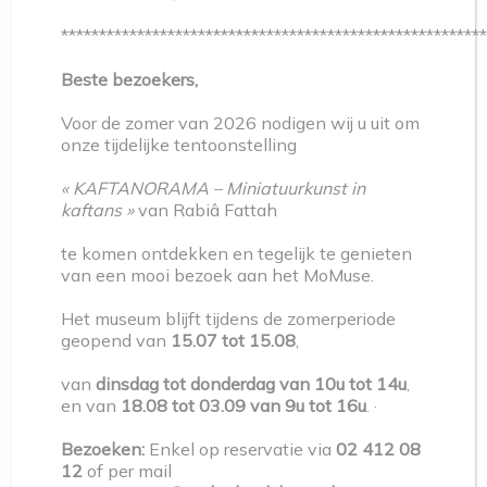
02 412 08 10
*******************************************************
Telefoon voor informatie en/of reserveringen :
Beste bezoekers,
momuse@molenbeek.irisnet.be
Voor de zomer van 2026 nodigen wij u uit om
Website/FB…. : www.momuse.be
onze tijdelijke tentoonstelling
« KAFTANORAMA – Miniatuurkunst in
Partners : MoMuse
kaftans »
van Rabiâ Fattah
Tentoonstelling toegankelijk tijdens de openingsuren
te komen ontdekken en tegelijk te genieten
van een mooi bezoek aan het MoMuse.
van het Museum
02 412 08 12
Het museum blijft tijdens de zomerperiode
momuse@molenbeek.irisnet.be
geopend van
15.07 tot 15.08
,
van
dinsdag tot donderdag van 10u tot 14u
,
en van
18.08 tot 03.09 van 9u tot 16u
. ·
Bezoeken:
Enkel op reservatie via
02 412 08
12
of per mail