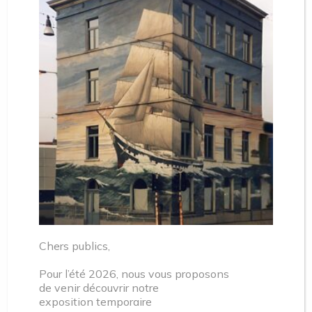
OPEN SPACES IN
MOLENBEEK – Guided bike
tour (FR/NL) 14/05/23
Geleide fietstocht door onvermoede en weinig
bekende groenstroken.
Of hoe overheden, verenigingen en bewoners natuur
en stedelijkheid in de stad opnieuw uitvinden.
Chers publics,
* elke deelnemer brengt zijn eigen fiets mee.
Pour l’été 2026, nous vous proposons
Stadsfiets of mountainbike fiets aanbevolen.
de venir découvrir notre
exposition temporaire
Type activiteit : Geleide fietstocht