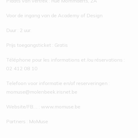
Plaats van vertrek : Rue Mommaerts, 2A
Voor de ingang van de Academy of Design
Duur : 2 uur.
Prijs toegangsticket : Gratis
Téléphone pour les informations et /ou réservations :
02 412 08 10
Telefoon voor informatie en/of reserveringen :
momuse@molenbeek.irisnet.be
Website/FB…. : www.momuse.be
Partners : MoMuse