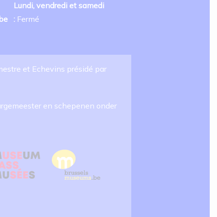
Lundi, vendredi et samedi
be
:
Fermé
gmestre et Echevins présidé par
 Burgemeester en schepenen onder