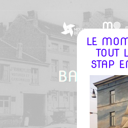
LE MOM
TOUT 
STAP E
BALADE 
/
MOMU