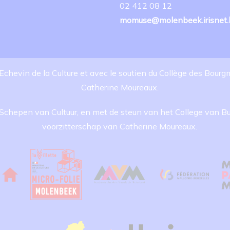
02 412 08 12
momuse@molenbeek.irisnet.
, Echevin de la Culture et avec le soutien du Collège des Bour
Catherine Moureaux.
, Schepen van Cultuur, en met de steun van het College van
voorzitterschap van Catherine Moureaux.