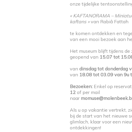
onze tijdelijke tentoonstellin
Enfilez votre casque, enfourchez votre deux-roues…
« KAFTANORAMA – Miniatuu
MoMuse pour une balade hors du commun.
kaftans »
van Rabiâ Fattah
Au fil des rues de Molenbeek, entre récits intimes, cl
te komen ontdekken en tegel
paysages urbains inattendus, redécouvrez la comm
van een mooi bezoek aan h
jamais vue.
Het museum blijft tijdens de
Histoire, culture et coup de pédale : tout est là, il 
geopend van
15.07 tot 15.0
RDV à l’entrée du Parc Marie-José à 13:45
van
dinsdag tot donderdag v
van
18.08 tot 03.09 van 9u 
Activité gratuite.
Bezoeken:
Enkel op reservat
12
of per mail
Uniquement en français.
naar
momuse@molenbeek.br
Réservations indispensables :
Als u op vakantie vertrekt, z
bij de start van het nieuwe s
momuse@molenbeek.irisnet.be
glimlach, klaar voor een nie
02/412.08.12
ontdekkingen!