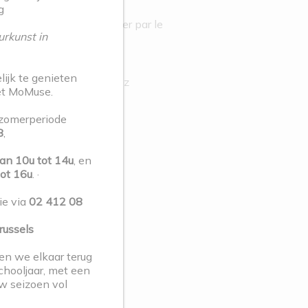
g
 et laissez-vous embarquer par le
rkunst in
ins d’œil historiques et
ijk te genieten
une comme vous ne l’avez
et MoMuse.
 zomerperiode
ne manque plus que vous.
8
,
an 10u tot 14u
, en
tot 16u
. ·
ie via
02 412 08
ussels
ien we elkaar terug
chooljaar, met een
uw seizoen vol