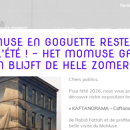
Nede
LE MUSÉE
VOTRE VISITE
GROU
USE EN GOGUETTE RESTE
L’ÉTÉ ! - HET MOMUSE G
N BLIJFT DE HELE ZOMER
A VELO AVEC LE 
Chers publics,
18 MAI
Pour l’été 2026, nous vous p
découvrir notre exposition t
« KAFTANORAMA – Caftans d’
SE
»
PROJECTS
»
BALADE A VELO AVEC LE MOMUSE –
de Rabiâ Fattah et de profit
belle visite du MoMuse.