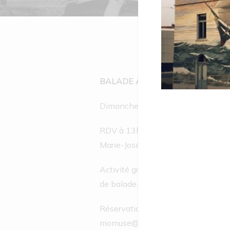
BALADE A VELO AVEC LE MOM
Dimanche 18 mars, de 14:00 > 16:
RDV à 13h45, entrée principale du
Marie-José
Activité gratuite. Apportez votre v
de balade.
Réservations indispensables :
momuse@molenbeek.irisnet.be