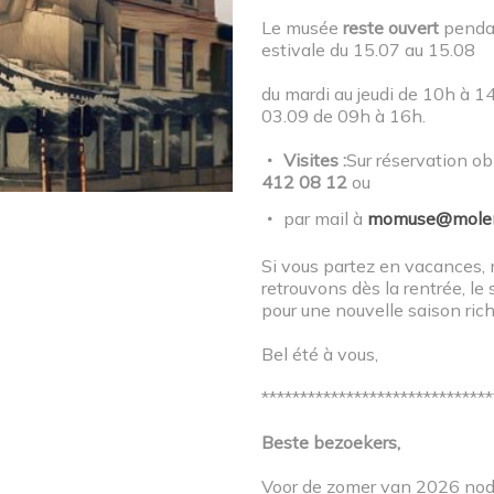
Le musée
reste ouvert
pendan
estivale du 15.07 au 15.08
du mardi au jeudi de 10h à 1
03.09 de 09h à 16h.
Visites :
Sur réservation ob
USE
412 08 12
ou
par mail à
momuse@molen
00.
Si vous partez en vacances,
 Parc
retrouvons dès la rentrée, le 
pour une nouvelle saison ric
Bel été à vous,
élo
******************************
Beste bezoekers,
Voor de zomer van 2026 nodi