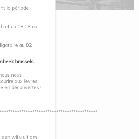
t la période
4h et du 18.08 au
ligatoire au
02
beek.brussels
 nous nous
sourire aux lèvres,
he en découvertes !
*********************************************
gen wij u uit om