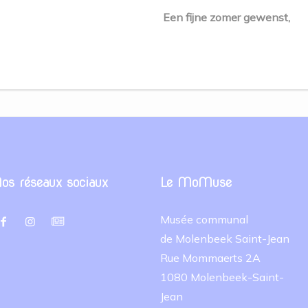
Een fijne zomer gewenst,
os réseaux sociaux
Le MoMuse
Musée communal
de Molenbeek Saint-Jean
Rue Mommaerts 2A
1080 Molenbeek-Saint-
Jean