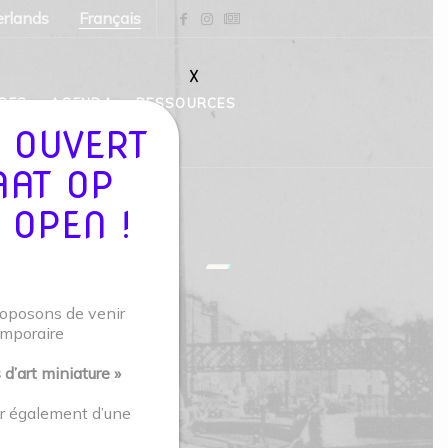
rlands
Français
X
PES
AGENDA
RESSOURCES
 OUVERT
AAT OP
 OPEN !
MOMUSE –
roposons de venir
emporaire
art miniature »
 18 MAI
er également d’une